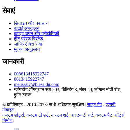
सेवाएं
डिजाइन और नवाचार
कढ़ाई अनुकूलन
कपड़ा चयन और प्रौद्योगिकी
हीट प्रेस्ड प्रिंटेड
लॉजिस्टीक्स सेवा
मुद्रण अनुकूलन
जानकारी
008613415922747
8613415922747
melissalv@bless-dg.com
ग्वांगडोंग डोंगगुआन रूम 203, बिल्डिंग 3, नंबर 59, लोंगान नौवीं रोड,
हुमेन टाउन
© कॉपीराइट - 2010-2023: सभी अधिकार सुरक्षित।
साइट मैप
-
एएमपी
मोबाइल
कस्टम शॉर्ट्स
,
कस्टम टी शर्ट
,
कस्टम शर्ट
,
कस्टम टी शर्ट
,
कस्टम पैंट
,
शॉर्ट्स
निर्माण
,