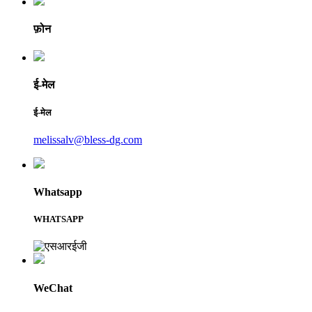
फ़ोन
ई-मेल
ई-मेल
melissalv@bless-dg.com
Whatsapp
WHATSAPP
WeChat