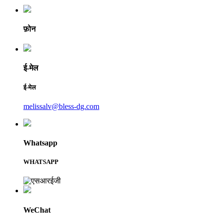
फ़ोन
ई-मेल
ई-मेल
melissalv@bless-dg.com
Whatsapp
WHATSAPP
WeChat