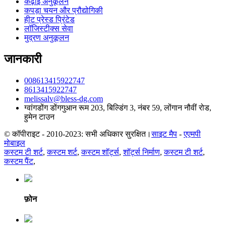
कढ़ाई अनुकूलन
कपड़ा चयन और प्रौद्योगिकी
हीट प्रेस्ड प्रिंटेड
लॉजिस्टीक्स सेवा
मुद्रण अनुकूलन
जानकारी
008613415922747
8613415922747
melissalv@bless-dg.com
ग्वांगडोंग डोंगगुआन रूम 203, बिल्डिंग 3, नंबर 59, लोंगान नौवीं रोड,
हुमेन टाउन
© कॉपीराइट - 2010-2023: सभी अधिकार सुरक्षित।
साइट मैप
-
एएमपी
मोबाइल
कस्टम टी शर्ट
,
कस्टम शर्ट
,
कस्टम शॉर्ट्स
,
शॉर्ट्स निर्माण
,
कस्टम टी शर्ट
,
कस्टम पैंट
,
फ़ोन