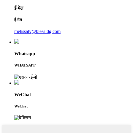
ई-मेल
ई-मेल
melissalv@bless-dg.com
Whatsapp
WHATSAPP
WeChat
WeChat