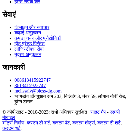
हमसे संपर्क करें
सेवाएं
डिजाइन और नवाचार
कढ़ाई अनुकूलन
कपड़ा चयन और प्रौद्योगिकी
हीट प्रेस्ड प्रिंटेड
लॉजिस्टीक्स सेवा
मुद्रण अनुकूलन
जानकारी
008613415922747
8613415922747
melissalv@bless-dg.com
ग्वांगडोंग डोंगगुआन रूम 203, बिल्डिंग 3, नंबर 59, लोंगान नौवीं रोड,
हुमेन टाउन
© कॉपीराइट - 2010-2023: सभी अधिकार सुरक्षित।
साइट मैप
-
एएमपी
मोबाइल
शॉर्ट्स निर्माण
,
कस्टम टी शर्ट
,
कस्टम पैंट
,
कस्टम शॉर्ट्स
,
कस्टम टी शर्ट
,
कस्टम शर्ट
,