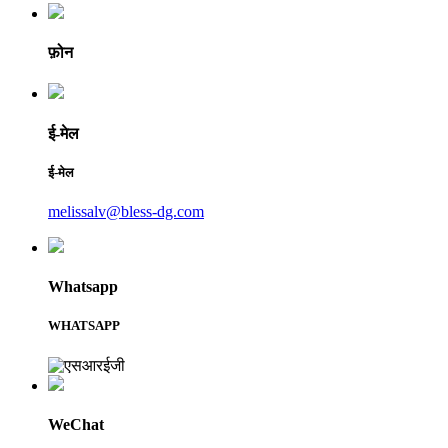
फ़ोन
ई-मेल
ई-मेल
melissalv@bless-dg.com
Whatsapp
WHATSAPP
WeChat