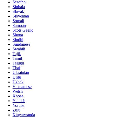
Sesotho
Sinhala
Slovak
Slovenian
Somali
Samoan
Scots Gaelic
Shona
Sindhi
Sundanese
Swahili
Tajik
Tamil
Telugu
Thai
Ukrainian
Urdu
Uzbek
Vietnamese
Welsh
Xhosa
Yiddish
Yoruba
Zulu
Kinyarwanda