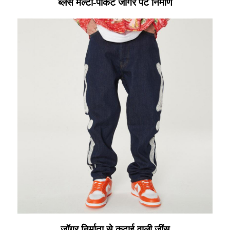
ब्लेस मल्टी-पॉकेट जॉगर पैंट निर्माण
जॉगर निर्माता से कढ़ाई वाली जींस